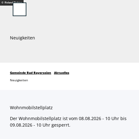
Z
© Roland Richter
u
Suche
Menü
m
I
n
h
Neuigkeiten
a
l
t
Gemeinde Bad Bayersoien
Aktuelles
Neuigkeiten
Wohnmobilstellplatz
Der Wohnmobilstellplatz ist vom 08.08.2026 - 10 Uhr bis
09.08.2026 - 10 Uhr gesperrt.