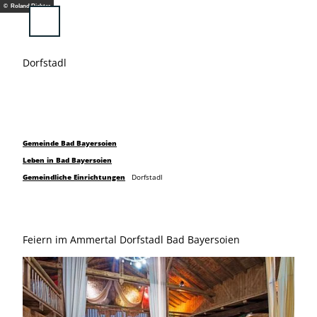
Z
© Roland Richter
u
Suche
Menü
m
I
Dorfstadl
n
h
a
l
t
Gemeinde Bad Bayersoien
Leben in Bad Bayersoien
Gemeindliche Einrichtungen
Dorfstadl
Feiern im Ammertal Dorfstadl Bad Bayersoien